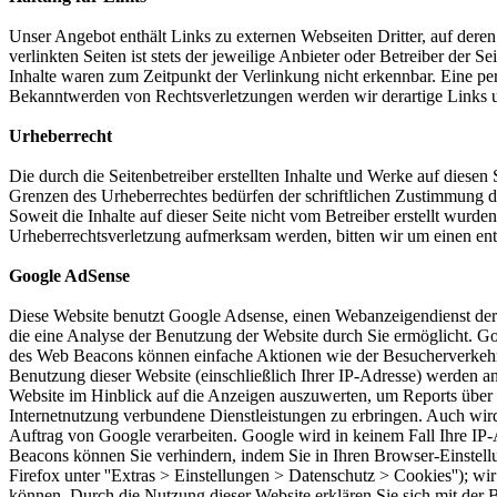
Unser Angebot enthält Links zu externen Webseiten Dritter, auf dere
verlinkten Seiten ist stets der jeweilige Anbieter oder Betreiber der
Inhalte waren zum Zeitpunkt der Verlinkung nicht erkennbar. Eine per
Bekanntwerden von Rechtsverletzungen werden wir derartige Links 
Urheberrecht
Die durch die Seitenbetreiber erstellten Inhalte und Werke auf diese
Grenzen des Urheberrechtes bedürfen der schriftlichen Zustimmung des
Soweit die Inhalte auf dieser Seite nicht vom Betreiber erstellt wurde
Urheberrechtsverletzung aufmerksam werden, bitten wir um einen en
Google AdSense
Diese Website benutzt Google Adsense, einen Webanzeigendienst der 
die eine Analyse der Benutzung der Website durch Sie ermöglicht. 
des Web Beacons können einfache Aktionen wie der Besucherverkehr
Benutzung dieser Website (einschließlich Ihrer IP-Adresse) werden 
Website im Hinblick auf die Anzeigen auszuwerten, um Reports über 
Internetnutzung verbundene Dienstleistungen zu erbringen. Auch wird 
Auftrag von Google verarbeiten. Google wird in keinem Fall Ihre IP
Beacons können Sie verhindern, indem Sie in Ihren Browser-Einstellun
Firefox unter ''Extras > Einstellungen > Datenschutz > Cookies''); wi
können. Durch die Nutzung dieser Website erklären Sie sich mit de