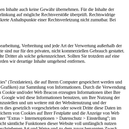
mden Inhalte auch keine Gewähr übernehmen. Für die Inhalte der
 Verlinkung auf mögliche Rechtsverstöße überprüft. Rechtswidrige
nkrete Anhaltspunkte einer Rechtsverletzung nicht zumutbar. Bei
 Bearbeitung, Verbreitung und jede Art der Verwertung außerhalb der
 sind nur für den privaten, nicht kommerziellen Gebrauch gestattet.
te Dritter als solche gekennzeichnet. Sollten Sie trotzdem auf eine
den wir derartige Inhalte umgehend entfernen.
es'' (Textdateien), die auf Ihrem Computer gespeichert werden und
are Grafiken) zur Sammlung von Informationen. Durch die Verwendung
n Cookie und/oder Web Beacon erzeugten Informationen über Ihre
t. Google wird diese Informationen benutzen, um Ihre Nutzung der
nzustellen und um weitere mit der Websitenutzung und der
n dies gesetzlich vorgeschrieben oder soweit Dritte diese Daten im
ichern von Cookies auf Ihrer Festplatte und die Anzeige von Web
r ''Extras > Internetoptionen > Datenschutz > Einstellung''; im
nicht sämtliche Funktionen dieser Website voll umfänglich nutzen
 beschriebenen Art und Weise und zu dem zuvor benannten Zweck