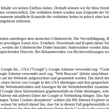
n Inhalte wir keinen Einfluss haben. Deshalb können wir für diese fre
 Seiten verantwortlich. Die verlinkten Seiten wurden zum Zeitpunkt der
manente inhaltliche Kontrolle der verlinkten Seiten ist jedoch ohne ko
umgehend entfernen.
n Seiten unterliegen dem deutschen Urheberrecht. Die Vervielfältigung,
 jeweiligen Autors bzw. Erstellers. Downloads und Kopien dieser Seite
n, werden die Urheberrechte Dritter beachtet. Insbesondere werden Inhal
tsprechenden Hinweis. Bei Bekanntwerden von Rechtsverletzungen wer
Google Inc., USA (''Google''). Google Adsense verwendet sog. ''Cooki
Google Adsense verwendet auch sog. ''Web Beacons'' (kleine unsichtb
 auf der Webseite aufgezeichnet und gesammelt werden. Die durch de
an einen Server von Google in den USA übertragen und dort gespeicher
die Websiteaktivitäten und Anzeigen für die Websitebetreiber zusamme
Google diese Informationen gegebenenfalls an Dritte übertragen, sofer
-Adresse mit anderen Daten der Google in Verbindung bringen. Das Spe
gen ''keine Cookies akzeptieren'' wählen (Im MS Internet-Explorer unte
r weisen Sie jedoch darauf hin, dass Sie in diesem Fall gegebenenfalls 
r Bearbeitung der über Sie erhobenen Daten durch Google in der zuvor